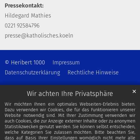
Pressekontakt:
Hildegard Mathies
0221 92584796
presse@katholisches.koeln
© Heribert 1000
Impressum
Datenschutzerklärung
Rechtliche Hinweise
✕
Wir achten Ihre Privatsphäre
Wir möchten Ihnen ein optimales Webseiten-Erlebnis bieten.
Dazu verwenden wir Cookies, die für das Funktionieren unserer
Website notwendig sind. Mit Ihrer Zustimmung verwenden wir
auch Cookies, die zur Anzeige externer Inhalte oder zu anonymen
Statistikzwecken genutzt werden. Sie können selbst entscheiden,
welche Kategorien Sie zulassen möchten. Bitte beachten Sie,
dass auf Basis Ihrer Einstellungen womöglich nicht mehr alle