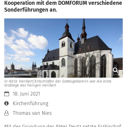
Kooperation mit dem DOMFORUM verschiedene
Sonderführungen an.
In Alt-St. Heribert/Entschlafen der Gottesgebärerin war die erste
Grablege des heiligen Heribert.
Datum:
18. Juni 2021
Art bzw. Nummer:
Kirchenführung
Von:
Thomas van Nies
Mit der Gründung der Abtei Deutz setzte Erzbischof