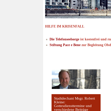
HILFE IM KRISENFALL
Die Telefonseelsorge
ist kostenfrei und r
Stiftung Pace e Bene
zur Begleitung Obd
Stadtdechant Msgr. Robert
Kleine:
Gottesdiensttermine und
verschiedene Beiträge