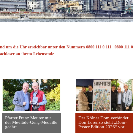
und um die Uhr erreichbar unter den Nummern 0800 111 0 111 | 0800 111 0 
achloser an ihrem Lebensende
Pfarrer Franz Meurer mit
Der Kölner Dom verbindet:
der Mevlüde-Genç-Medaille
Don Lorenzo stellt „Dom-
geehrt
Poster Edition 2026“ vor