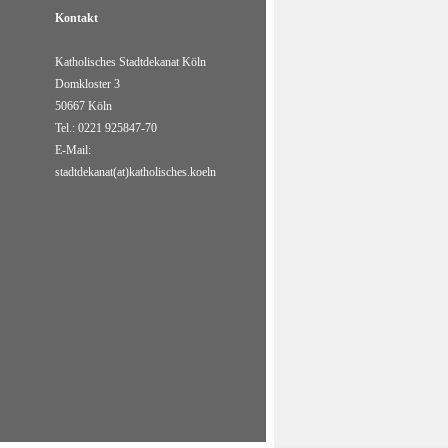
Kontakt
Katholisches Stadtdekanat Köln
Domkloster 3
50667 Köln
Tel.: 0221 925847-70
E-Mail:
stadtdekanat(at)katholisches.koeln