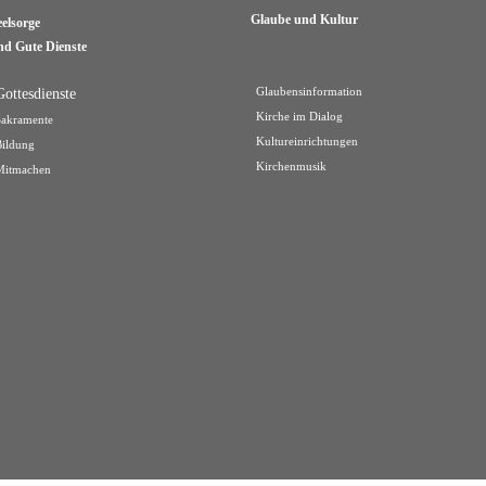
Glaube und Kultur
eelsorge
nd Gute Dienste
Gottesdienste
Glaubensinformation
Kirche im Dialog
Sakramente
Kultureinrichtungen
Bildung
Kirchenmusik
Mitmachen