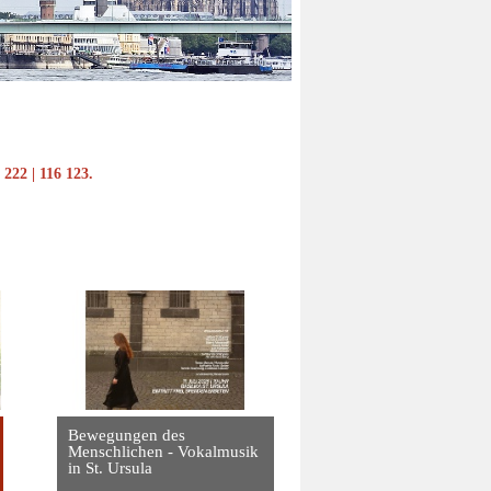
222 | 116 123.
Bewegungen des
Podiumsdiskussion zu
Menschlichen - Vokalmusik
Fußball-WM: „Gibt es
in St. Ursula
Fußballgott?“