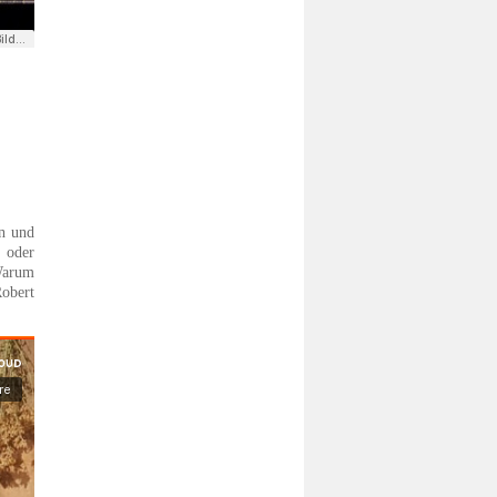
en und
 oder
 Warum
Robert