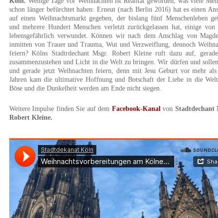
Köln.
Wenige Tage vor Weihnachten ist Realität geworden, was viele Me
schon länger befürchtet haben: Erneut (nach Berlin 2016) hat es einen An
auf einen Weihnachtsmarkt gegeben, der bislang fünf Menschenleben gek
und mehrere Hundert Menschen verletzt zurückgelassen hat, einige von 
lebensgefährlich verwundet. Können wir nach dem Anschlag von Magde
inmitten von Trauer und Trauma, Wut und Verzweiflung, dennoch Weihna
feiern? Kölns Stadtrdechant Msgr. Robert Kleine ruft dazu auf, gerade
zusammenzustehen und Licht in die Welt zu bringen. Wir dürfen und solle
und gerade jetzt Weihnachten feiern, denn mit Jesu Geburt vor mehr al
Jahren kam die ultimative Hoffnung und Botschaft der Liebe in die Wel
Böse und die Dunkelheit werden am Ende nicht siegen.
Weitere Impulse finden Sie auf dem
Facebook-Kanal
von
Stadtdechant 
Robert Kleine.