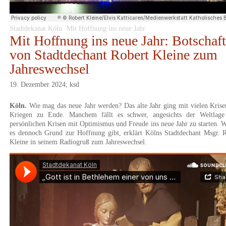
Stadtdekanat Köln
Mit Hoffnung ins neue Jahr
·
Mit Hoffnung ins neue Jahr: Botschaft
von Stadtdechant Robert Kleine zum
Jahreswechsel
19. Dezember 2024; ksd
Köln.
Wie mag das neue Jahr werden? Das alte Jahr ging mit vielen Kris
Kriegen zu Ende. Manchem fällt es schwer, angesichts der Weltlage
persönlichen Krisen mit Optimismus und Freude ins neue Jahr zu starten.
es dennoch Grund zur Hoffnung gibt, erklärt Kölns Stadtdechant Msgr. 
Kleine in seinem Radiogruß zum Jahreswechsel.