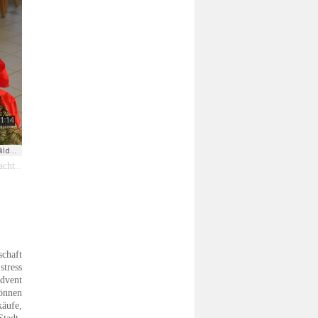
egen
schaft
stress
Advent
können
äufe,