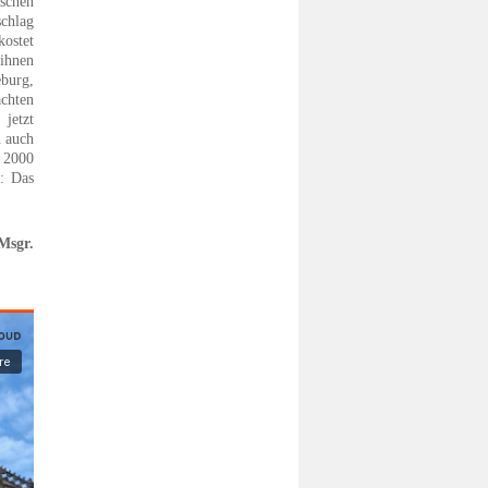
nschen
schlag
ostet
ihnen
burg,
chten
 jetzt
n auch
s 2000
t: Das
Msgr.