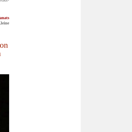
Stadt-
anats
leine
von
n