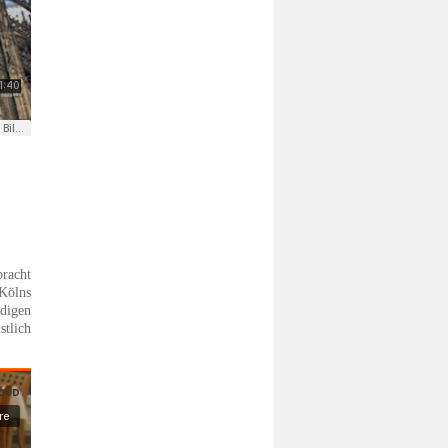
bracht
 Kölns
digen
stlich