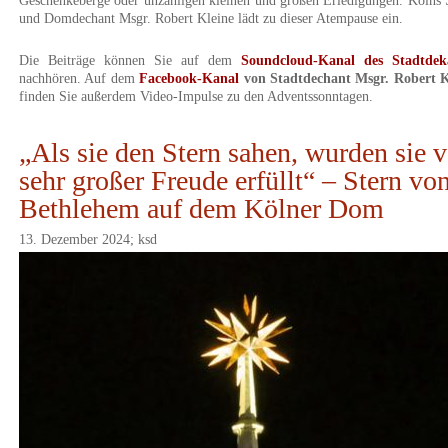
Geschenkeberge oder unzähligen kleinen und großen Erledigungen. Kölns 
und Domdechant Msgr. Robert Kleine lädt zu dieser Atempause ein.
Die Beiträge können Sie auf dem
Soundcloud-Kanal des Stadtdek
nachhören. Auf dem
Facebook-Kanal
von Stadtdechant Msgr. Robert K
finden Sie außerdem Video-Impulse zu den Adventssonntagen.
„Als sie den Stern sahen, wurden sie 
sehr großer Freude erfüllt“ – Stern vo
Bethlehem auf dem Kölner Dom
13. Dezember 2024; ksd