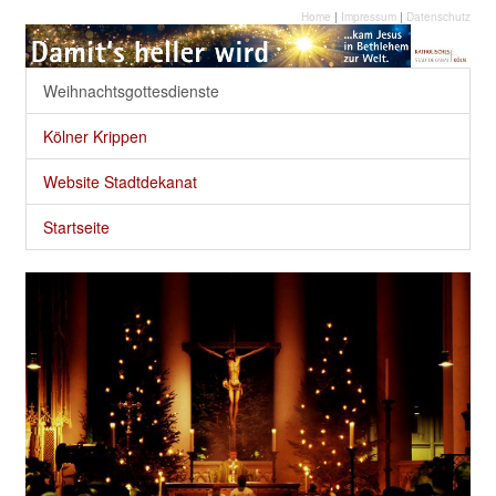
Home
|
Impressum
|
Datenschutz
Weihnachtsgottesdienste
Kölner Krippen
Website Stadtdekanat
Startseite