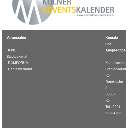
Veranstalter
Kontakt
und
Kath.
Ansprechpart
Stadtdekanat
DOMFORUM
Katholisches
Caritasverband
Stadtdekanat
Köln
Domkloster
3
50667
Köln
Tel.: 0221
92584796