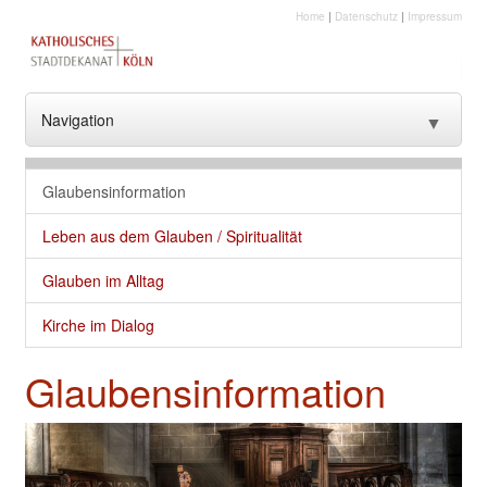
Home
|
Datenschutz
|
Impressum
Navigation
▼
??? NavText ???
Glaubensinformation
??? NavText ???
Leben aus dem Glauben / Spiritualität
Stadtkirche
Glauben im Alltag
Kirche vor Ort
Kirche im Dialog
Seelsorge und gute Dienste
Glaubensinformation
Glaube
Kultur