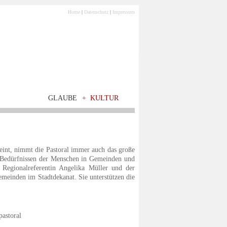
Home
|
Datenschutz
|
Impressum
GLAUBE
+
KULTUR
nt, nimmt die Pastoral immer auch das große
en Bedürfnissen der Menschen in Gemeinden und
e Regionalreferentin Angelika Müller und der
emeinden im Stadtdekanat. Sie unterstützen die
pastoral