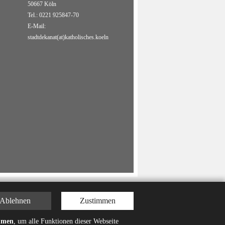
50667 Köln
Tel.: 0221 925847-70
E-Mail:
stadtdekanat(at)katholisches.koeln
Ablehnen
Zustimmen
mmen
, um alle Funktionen dieser Webseite