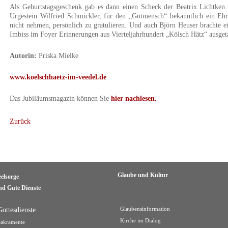
Als Geburtstagsgeschenk gab es dann einen Scheck der Beatrix Lichtken 
Urgestein Wilfried Schmickler, für den „Gutmensch“ bekanntlich ein Ehre
nicht nehmen, persönlich zu gratulieren. Und auch Björn Heuser brachte e
Imbiss im Foyer Erinnerungen aus Vierteljahrhundert „Kölsch Hätz“ ausget
Autorin:
Priska Mielke
www.koelschhaetz-im-veedel.de
Das Jubiläumsmagazin können Sie
hier nachlesen.
Zurück
Glaube und Kultur
eelsorge
nd Gute Dienste
Gottesdienste
Glaubensinformation
Kirche im Dialog
Sakramente