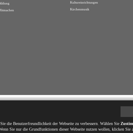
Kultureinrichtungen
Bildung
Kirchenmusik
Mitmachen
ie die Benutzerfreundlichkeit der Webseite zu verbessern. Wählen Sie
Zusti
Wenn Sie nur die Grundfunktionen dieser Webseite nutzen wollen, klicken Sie