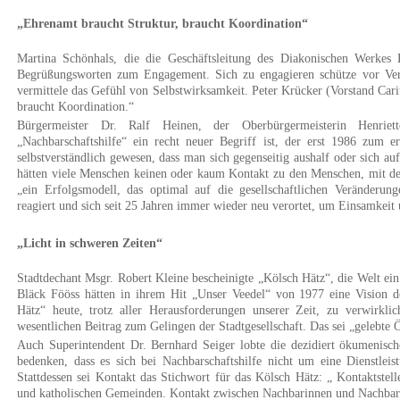
„Ehrenamt braucht Struktur, braucht Koordination“
Martina Schönhals, die die Geschäftsleitung des Diakonischen Werkes 
Begrüßungsworten zum Engagement. Sich zu engagieren schütze vor Vere
vermittele das Gefühl von Selbstwirksamkeit. Peter Krücker (Vorstand Cari
braucht Koordination.“
Bürgermeister Dr. Ralf Heinen, der Oberbürgermeisterin Henriet
„Nachbarschaftshilfe“ ein recht neuer Begriff ist, der erst 1986 zum 
selbstverständlich gewesen, dass man sich gegenseitig aushalf oder sich au
hätten viele Menschen keinen oder kaum Kontakt zu den Menschen, mit de
„ein Erfolgsmodell, das optimal auf die gesellschaftlichen Veränderun
reagiert und sich seit 25 Jahren immer wieder neu verortet, um Einsamkeit
„Licht in schweren Zeiten“
Stadtdechant Msgr. Robert Kleine bescheinigte „Kölsch Hätz“, die Welt ei
Bläck Fööss hätten in ihrem Hit „Unser Veedel“ von 1977 eine Vision 
Hätz“ heute, trotz aller Herausforderungen unserer Zeit, zu verwirkli
wesentlichen Beitrag zum Gelingen der Stadtgesellschaft. Das sei „gelebte
Auch Superintendent Dr. Bernhard Seiger lobte die dezidiert ökumenisc
bedenken, dass es sich bei Nachbarschaftshilfe nicht um eine Dienstle
Stattdessen sei Kontakt das Stichwort für das Kölsch Hätz: „ Kontaktstel
und katholischen Gemeinden. Kontakt zwischen Nachbarinnen und Nachbarn