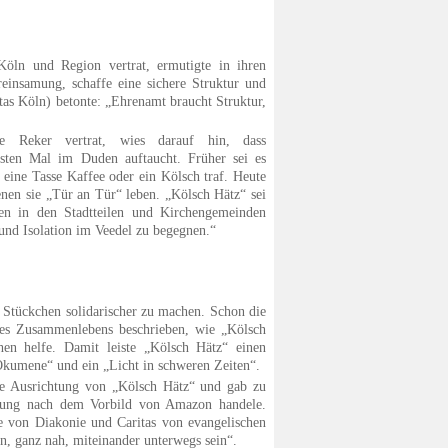
Köln und Region vertrat, ermutigte in ihren
insamung, schaffe eine sichere Struktur und
tas Köln) betonte: „Ehrenamt braucht Struktur,
te Reker vertrat, wies darauf hin, dass
ersten Mal im Duden auftaucht. Früher sei es
f eine Tasse Kaffee oder ein Kölsch traf. Heute
nen sie „Tür an Tür“ leben. „Kölsch Hätz“ sei
gen in den Stadtteilen und Kirchengemeinden
 und Isolation im Veedel zu begegnen.“
n Stückchen solidarischer zu machen. Schon die
des Zusammenlebens beschrieben, wie „Kölsch
chen helfe. Damit leiste „Kölsch Hätz“ einen
 Ökumene“ und ein „Licht in schweren Zeiten“.
he Ausrichtung von „Kölsch Hätz“ und gab zu
istung nach dem Vorbild von Amazon handele.
le von Diakonie und Caritas von evangelischen
, ganz nah, miteinander unterwegs sein“.