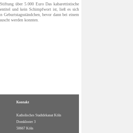
Stiftung über 5.000 Euro Das kabarettistische
ntitel und kein Schimpfwort ist, ließ es sich
in Geburtstagsständchen, bevor dann bei einem
auscht werden konnten.
Kontakt
Katholisches Stadtdekanat Köln
Domkloster 3
50667 Köln