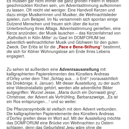
Es müssen gar nicht immer die ganz großen Feiern in festlich
geschmückten Kirchen sein, um Adventsstimmung aufkommen
zu lassen. Oft reicht viel weniger. Eine Handvoll Kerzen und
dazu einige Musikerinnen und Musiker, die Weihnachtslieder
spielen, zum Beispiel. Im Nu versammeln sich spontan einige
Dutzend Menschen und freuen sich über die kurze
Unterbrechung ihres Alltags. Adventsstimmung genießen, eine
Kerze anzünden, der Musik lauschen – das Kerzenfahrrad von
„Katholisch in Köln-Mitte“ zu Gast im DOMFORUM bei
adventlich-weihnachtlicher Musik und Glühwein für den guten
Zweck. Der Erlös ist für die
„Pace e Bene-Stiftung“
bestimmt,
die sich für Kölner Wohnungslose am Ende ihres Lebens
engagiert.
Zu sehen ist außerdem eine
Adventsausstellung
mit
kalligraphierten Papierelementen des Künstlers Andreas
d'Orfey unter dem Titel „Schlag aus… o Erd‘“ (voraussichtlich
bis Dreikönige, 6. Januar). Mit dieser Ausstellung, zu der auch
eine Videoinstallatio gehört, werden alte adventliche Bilder
aufgegriffen: Wurzel Jesse, „Maria durch ein Dornwald ging“,
Christrose, der Advent als Vorfrühling, Barbarazweige, „Es ist
ein Ros entsprungen…“ und so weiter.
Die Pflanzensymbolik ist vielfach mit dem Advent verbunden.
Die kalligraphierten Papierelemente des Künstlers Andreas
d’Dorfey greifen diese im Wort auf. Mit der Ausstellung möchte
das DOMFORUM eine Brücke von Weihnachten zu Ostern
schlagen, denn das Geburtsfest Jesu wäre ohne die