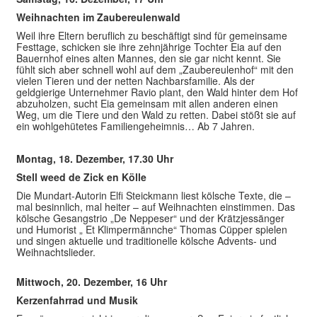
Weihnachten im Zaubereulenwald
Weil ihre Eltern beruflich zu beschäftigt sind für gemeinsame
Festtage, schicken sie ihre zehnjährige Tochter Eia auf den
Bauernhof eines alten Mannes, den sie gar nicht kennt. Sie
fühlt sich aber schnell wohl auf dem „Zaubereulenhof“ mit den
vielen Tieren und der netten Nachbarsfamilie. Als der
geldgierige Unternehmer Ravio plant, den Wald hinter dem Hof
abzuholzen, sucht Eia gemeinsam mit allen anderen einen
Weg, um die Tiere und den Wald zu retten. Dabei stößt sie auf
ein wohlgehütetes Familiengeheimnis… Ab 7 Jahren.
Montag, 18. Dezember, 17.30 Uhr
Stell weed de Zick en Kölle
Die Mundart-Autorin Elfi Steickmann liest kölsche Texte, die –
mal besinnlich, mal heiter – auf Weihnachten einstimmen. Das
kölsche Gesangstrio „De Neppeser“ und der Krätzjessänger
und Humorist „ Et Klimpermännche“ Thomas Cüpper spielen
und singen aktuelle und traditionelle kölsche Advents- und
Weihnachtslieder.
Mittwoch, 20. Dezember, 16 Uhr
Kerzenfahrrad und Musik