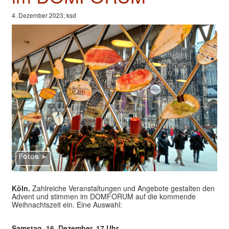
Valentinstage
4. Dezember 2023; ksd
Impressum
Fotos ►
Köln.
Zahlreiche Veranstaltungen und Angebote gestalten den
Advent und stimmen im DOMFORUM auf die kommende
Weihnachtszeit ein. Eine Auswahl:
Samstag, 16. Dezember, 17 Uhr