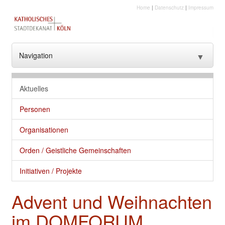
Home
|
Datenschutz
|
Impressum
Navigation
▼
??? NavText ???
Aktuelles
??? NavText ???
Personen
Stadtkirche
Organisationen
Kirche vor Ort
Orden / Geistliche Gemeinschaften
Seelsorge und gute Dienste
Initiativen / Projekte
Glaube
Advent und Weihnachten
Kultur
im DOMFORUM