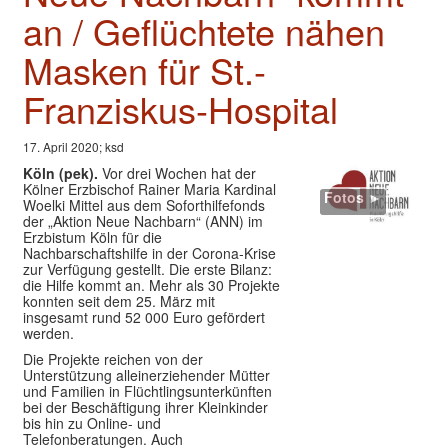
Valentinstage
an / Geflüchtete nähen
Impressum
Masken für St.-
Franziskus-Hospital
17. April 2020; ksd
Köln (pek).
Vor drei Wochen hat der
Kölner Erzbischof Rainer Maria Kardinal
Fotos ►
Woelki Mittel aus dem Soforthilfefonds
der „Aktion Neue Nachbarn“ (ANN) im
Erzbistum Köln für die
Nachbarschaftshilfe in der Corona-Krise
zur Verfügung gestellt. Die erste Bilanz:
die Hilfe kommt an. Mehr als 30 Projekte
konnten seit dem 25. März mit
insgesamt rund 52 000 Euro gefördert
werden.
Die Projekte reichen von der
Unterstützung alleinerziehender Mütter
und Familien in Flüchtlingsunterkünften
bei der Beschäftigung ihrer Kleinkinder
bis hin zu Online- und
Telefonberatungen. Auch