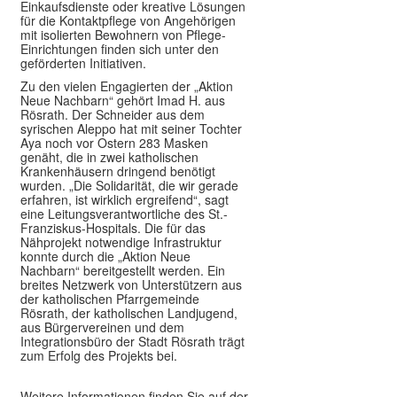
Einkaufsdienste oder kreative Lösungen
für die Kontaktpflege von Angehörigen
mit isolierten Bewohnern von Pflege-
Einrichtungen finden sich unter den
geförderten Initiativen.
Zu den vielen Engagierten der „Aktion
Neue Nachbarn“ gehört Imad H. aus
Rösrath. Der Schneider aus dem
syrischen Aleppo hat mit seiner Tochter
Aya noch vor Ostern 283 Masken
genäht, die in zwei katholischen
Krankenhäusern dringend benötigt
wurden. „Die Solidarität, die wir gerade
erfahren, ist wirklich ergreifend“, sagt
eine Leitungsverantwortliche des St.-
Franziskus-Hospitals. Die für das
Nähprojekt notwendige Infrastruktur
konnte durch die „Aktion Neue
Nachbarn“ bereitgestellt werden. Ein
breites Netzwerk von Unterstützern aus
der katholischen Pfarrgemeinde
Rösrath, der katholischen Landjugend,
aus Bürgervereinen und dem
Integrationsbüro der Stadt Rösrath trägt
zum Erfolg des Projekts bei.
Weitere Informationen finden Sie auf der