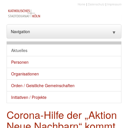
Home
|
Datenschutz
|
Impressum
Navigation
▼
??? NavText ???
Aktuelles
??? NavText ???
Personen
Stadtkirche
Organisationen
Kirche vor Ort
Orden / Geistliche Gemeinschaften
Seelsorge und gute Dienste
Initiativen / Projekte
Glaube
Corona-Hilfe der „Aktion
Kultur
Neue Nachbarn“ kommt