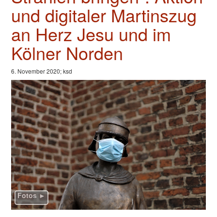
Valentinstage
und digitaler Martinszug
Impressum
an Herz Jesu und im
Kölner Norden
6. November 2020; ksd
Fotos ►