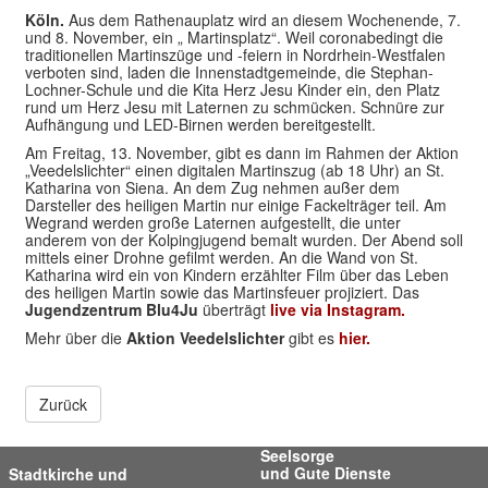
Köln.
Aus dem Rathenauplatz wird an diesem Wochenende, 7.
und 8. November, ein „ Martinsplatz“. Weil coronabedingt die
traditionellen Martinszüge und -feiern in Nordrhein-Westfalen
verboten sind, laden die Innenstadtgemeinde, die Stephan-
Lochner-Schule und die Kita Herz Jesu Kinder ein, den Platz
rund um Herz Jesu mit Laternen zu schmücken. Schnüre zur
Aufhängung und LED-Birnen werden bereitgestellt.
Am Freitag, 13. November, gibt es dann im Rahmen der Aktion
„Veedelslichter“ einen digitalen Martinszug (ab 18 Uhr) an St.
Katharina von Siena. An dem Zug nehmen außer dem
Darsteller des heiligen Martin nur einige Fackelträger teil. Am
Wegrand werden große Laternen aufgestellt, die unter
anderem von der Kolpingjugend bemalt wurden. Der Abend soll
mittels einer Drohne gefilmt werden. An die Wand von St.
Katharina wird ein von Kindern erzählter Film über das Leben
des heiligen Martin sowie das Martinsfeuer projiziert. Das
Jugendzentrum Blu4Ju
überträgt
live via Instagram.
Mehr über die
Aktion Veedelslichter
gibt es
hier.
Zurück
Seelsorge
und Gute Dienste
Stadtkirche und