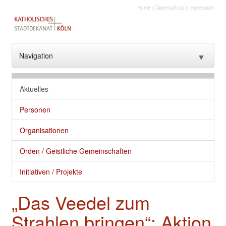
Home
|
Datenschutz
|
Impressum
Navigation
▼
??? NavText ???
Aktuelles
??? NavText ???
Personen
Stadtkirche
Organisationen
Kirche vor Ort
Orden / Geistliche Gemeinschaften
Seelsorge und gute Dienste
Initiativen / Projekte
Glaube
„Das Veedel zum
Kultur
Strahlen bringen“: Aktion