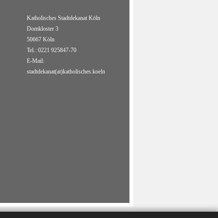
Katholisches Stadtdekanat Köln
Domkloster 3
50667 Köln
Tel.: 0221 925847-70
E-Mail:
stadtdekanat(at)katholisches.koeln