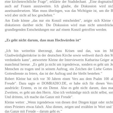
eine kirchenrechtliche Frage“, erklärte der Stadtdechant. „Eine dogmatis
auch auf Frauen auszuweiten. Ich glaube, die Diskussion wird n
auseinandersetzen. Man muss überlegen, was das Wichtigste ist, um die 
wird aber nicht ad hoc geschehen.“
Am Ende könne „das nur ein Konzil entscheiden“, zeigte sich Kleine 
diskutieren darüber nicht. Die Diskussion wird man nicht unterdrück
grundlegenden Entscheidungen nur auf einem Konzil getroffen werden.
„Es geht nicht darum, dass man Hochwürden ist“
„Ich bin weiterhin überzeugt, dass Krisen und das, was im Mom
Glaubwürdigkeitskrise in der deutschen Kirche sowie weltweit durch den Mis
verdunkeln kann“, antwortete Kleine der Interviewerin Katharina Geiger au
manchmal bereue. „Es geht ja nicht um irgendetwas, sondern es geht um Jes
Menschen zu tragen und in seinem Auftrag, ein Zeichen der Liebe Gottes
Gottesdienste zu feiern, das ist der Auftrag und der bleibt bestehen.“
Robert Kleine hat sich vor 30 Jahren einen Vers aus dem Psalm 100 a
Freude“. Dazu sagte er DOMRADIO.DE, er habe sich für diesen Vers e
ausdrückt: Erstens, es ist ein Dienst. Also es geht nicht darum, dass m
Zweitens, es geht um den Herrn. Also ich verkündige mich nicht selbst, so
Und drittens, ich mache das Ganze mit Freude“.
Kleine weiter: „Wenn irgendetwas von diesen drei Dingen kippt oder nicht
eines Priesters etwas falsch. Also dienen, zeigen und erzählen in Wort u
das Ganze mit Freude – darum geht es.“