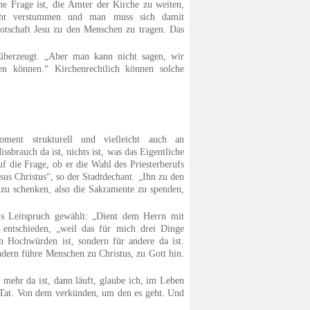
che Frage ist, die Ämter der Kirche zu weiten,
icht verstummen und man muss sich damit
Botschaft Jesu zu den Menschen zu tragen. Das
überzeugt. „Aber man kann nicht sagen, wir
en können.“ Kirchenrechtlich können solche
ent strukturell und vielleicht auch an
sbrauch da ist, nichts ist, was das Eigentliche
f die Frage, ob er die Wahl des Priesterberufs
us Christus“, so der Stadtdechant. „Ihn zu den
 zu schenken, also die Sakramente zu spenden,
ls Leitspruch gewählt: „Dient dem Herrn mit
ntschieden, „weil das für mich drei Dinge
an Hochwürden ist, sondern für andere da ist.
ndern führe Menschen zu Christus, zu Gott hin.
 mehr da ist, dann läuft, glaube ich, im Leben
nd Tat. Von dem verkünden, um den es geht. Und