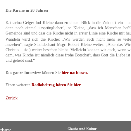
Die Kirche in 20 Jahren
Katharina Geiger lud Kleine dann zu einem Blick in die Zukunft ein – auf
dann noch einmal ursprünglicher“, so Kleine, „dass ich Menschen befä
Gemeinde sind und dass die Kirche nicht in erster Linie eine Kirche mit ha
Wandeln wird sich die Kirche: „Wir werden auch nicht mehr so viel
aussehen“, sagte Stadtdechant Msgr. Robert Kleine weiter. „Aber das Wich
Christus – sic.) weiter bestehen bleibt. Vielleicht können wir auch, wenn 
dem, was Kirche ist: nämlich diese frohe Botschaft, dass Gott die Liebe 
und geliebt sind.“
Das ganze Interview
können Sie
hier nachlesen.
Einen weiteren
Radiobeitrag hören Sie hier.
Zurück
Glaube und Kultur
eelsorge