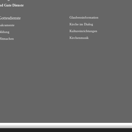
nd Gute Dienste
Gottesdienste
Glaubensinformation
Kirche im Dialog
Sakramente
Kultureinrichtungen
Bildung
Kirchenmusik
Mitmachen