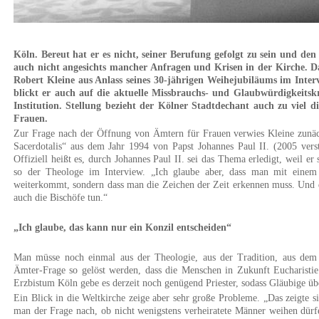
Köln. Bereut hat er es nicht, seiner Berufung gefolgt zu sein und den
auch nicht angesichts mancher Anfragen und Krisen in der Kirche. 
Robert Kleine aus Anlass seines 30-jährigen Weihejubiläums im Inte
blickt er auch auf die aktuelle Missbrauchs- und Glaubwürdigkeitskr
Institution. Stellung bezieht der Kölner Stadtdechant auch zu viel 
Frauen.
Zur Frage nach der Öffnung von Ämtern für Frauen verwies Kleine zunäch
Sacerdotalis“ aus dem Jahr 1994 von Papst Johannes Paul II. (2005 verst
Offiziell heißt es, durch Johannes Paul II. sei das Thema erledigt, weil e
so der Theologe im Interview. „Ich glaube aber, dass man mit einem 
weiterkommt, sondern dass man die Zeichen der Zeit erkennen muss. Und d
auch die Bischöfe tun.“
„Ich glaube, das kann nur ein Konzil entscheiden“
Man müsse noch einmal aus der Theologie, aus der Tradition, aus dem
Ämter-Frage so gelöst werden, dass die Menschen in Zukunft Eucharisti
Erzbistum Köln gebe es derzeit noch genügend Priester, sodass Gläubige übe
Ein Blick in die Weltkirche zeige aber sehr große Probleme. „Das zeigte 
man der Frage nach, ob nicht wenigstens verheiratete Männer weihen dürfen