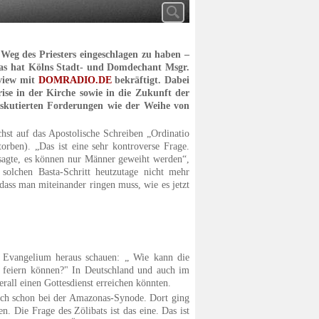
 Weg des Priesters eingeschlagen zu haben –
Das hat Kölns Stadt- und Domdechant Msgr.
rview mit
DOMRADIO.DE
bekräftigt. Dabei
ise in der Kirche sowie in die Zukunft der
diskutierten Forderungen wie der Weihe von
st auf das Apostolische Schreiben „Ordinatio
orben). „Das ist eine sehr kontroverse Frage.
r sagte, es können nur Männer geweiht werden“,
solchen Basta-Schritt heutzutage nicht mehr
ass man miteinander ringen muss, wie es jetzt
 Evangelium heraus schauen: „ Wie kann die
e feiern können?" In Deutschland und auch im
rall einen Gottesdienst erreichen könnten.
sich schon bei der Amazonas-Synode. Dort ging
. Die Frage des Zölibats ist das eine. Das ist