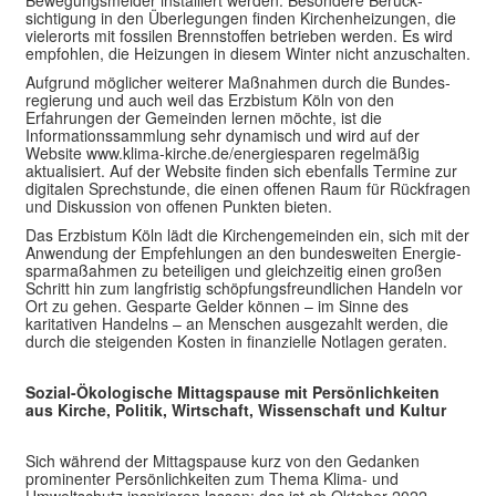
sichtigung in den Über­legungen finden Kirchen­heizungen, die
vieler­orts mit fossilen Brenn­stoffen be­trieben werden. Es wird
empfohlen, die Heizungen in diesem Winter nicht anzuschalten.
Aufgrund möglicher weiterer Maßnahmen durch die Bundes­
regierung und auch weil das Erz­bistum Köln von den
Erfahrungen der Gemeinden lernen möchte, ist die
Informations­sammlung sehr dynamisch und wird auf der
Website www.klima-kirche.de/energiesparen regelmäßig
aktualisiert. Auf der Web­site finden sich ebenfalls Termine zur
digitalen Sprech­stunde, die einen offenen Raum für Rückfragen
und Dis­kussion von offenen Punkten bieten.
Das Erzbistum Köln lädt die Kirchen­gemeinden ein, sich mit der
Anwendung der Empfehlungen an den bundes­weiten Energie­
sparmaßahmen zu beteiligen und gleich­zeitig einen großen
Schritt hin zum lang­fristig schöpfungs­freund­lichen Handeln vor
Ort zu gehen. Gesparte Gelder können – im Sinne des
karitativen Handelns – an Menschen ausge­zahlt werden, die
durch die steigenden Kosten in finanzielle Notlagen geraten.
Sozial-Ökologische Mittagspause mit Persönlichkeiten
aus Kirche, Politik, Wirtschaft, Wissenschaft und Kultur
Sich während der Mittagspause kurz von den Gedanken
prominenter Persönlichkeiten zum Thema Klima- und
Umweltschutz inspirieren lassen: das ist ab Oktober 2022