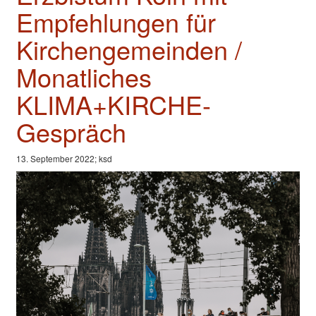
Valentinstage
Empfehlungen für
Impressum
Kirchengemeinden /
Monatliches
KLIMA+KIRCHE-
Gespräch
13. September 2022; ksd