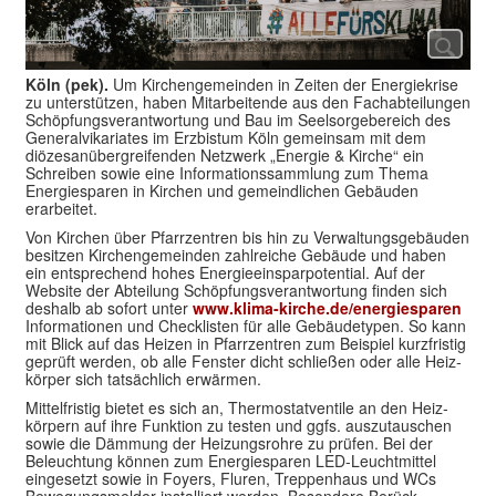
Köln (pek).
Um Kirchengemeinden in Zeiten der Energie­krise
zu unter­stützen, haben Mitarbei­tende aus den Fach­abtei­lungen
Schöpfungs­verant­wortung und Bau im Seel­sorge­bereich des
General­vikariates im Erzbistum Köln gemein­sam mit dem
diözesan­über­greifen­den Netz­werk „Energie & Kirche“ ein
Schreiben sowie eine Informations­sammlung zum Thema
Energie­sparen in Kirchen und gemeind­lichen Gebäuden
erarbeitet.
Von Kirchen über Pfarr­zentren bis hin zu Verwaltungs­gebäuden
besitzen Kirchen­gemeinden zahlreiche Gebäude und haben
ein ent­sprechend hohes Energie­einspar­potential. Auf der
Website der Abteilung Schöpfungs­verant­wortung finden sich
deshalb ab sofort unter
www.klima-kirche.de/energiesparen
Informationen und Checklisten für alle Gebäude­typen. So kann
mit Blick auf das Heizen in Pfarr­zentren zum Beispiel kurz­fristig
geprüft werden, ob alle Fenster dicht schließen oder alle Heiz­
körper sich tat­sächlich erwärmen.
Mittel­fristig bietet es sich an, Thermo­stat­ventile an den Heiz­
körpern auf ihre Funktion zu testen und ggfs. auszu­tauschen
sowie die Dämmung der Heizungs­rohre zu prüfen. Bei der
Beleuchtung können zum Energie­sparen LED-Leucht­mittel
eingesetzt sowie in Foyers, Fluren, Treppen­haus und WCs
Bewegungs­melder insta­lliert werden. Besondere Berück­