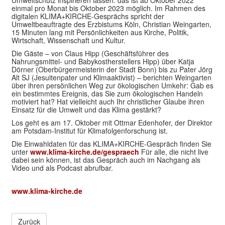
einmal pro Monat bis Oktober 2023 möglich. Im Rahmen des
digitalen KLIMA+KIRCHE-Gesprächs spricht der
Umweltbeauftragte des Erzbistums Köln, Christian Weingarten,
15 Minuten lang mit Persönlichkeiten aus Kirche, Politik,
Wirtschaft, Wissenschaft und Kultur.
Die Gäste – von Claus Hipp (Geschäftsführer des
Nahrungsmittel- und Babykostherstellers Hipp) über Katja
Dörner (Oberbürgermeisterin der Stadt Bonn) bis zu Pater Jörg
Alt SJ (Jesuitenpater und Klimaaktivist) – berichten Weingarten
über ihren persönlichen Weg zur ökologischen Umkehr: Gab es
ein bestimmtes Ereignis, das Sie zum ökologischen Handeln
motiviert hat? Hat vielleicht auch Ihr christlicher Glaube ihren
Einsatz für die Umwelt und das Klima gestärkt?
Los geht es am 17. Oktober mit Ottmar Edenhofer, der Direktor
am Potsdam-Institut für Klimafolgenforschung ist.
Die Einwahldaten für das KLIMA+KIRCHE-Gespräch finden Sie
unter
www.klima-kirche.de/gespraech
Für alle, die nicht live
dabei sein können, ist das Gespräch auch im Nachgang als
Video und als Podcast abrufbar.
www.klima-kirche.de
Zurück