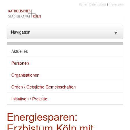
Home
|
Datenschutz
|
Impressum
Navigation
▼
??? NavText ???
Aktuelles
??? NavText ???
Personen
Stadtkirche
Organisationen
Kirche vor Ort
Orden / Geistliche Gemeinschaften
Seelsorge und gute Dienste
Initiativen / Projekte
Glaube
Energiesparen:
Kultur
Erzbistum Köln mit