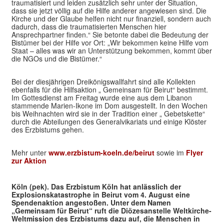
traumatisiert und leiden zusätzlich sehr unter der Situation,
dass sie jetzt völlig auf die Hilfe anderer angewiesen sind. Die
Kirche und der Glaube helfen nicht nur finanziell, sondern auch
dadurch, dass die traumatisierten Menschen hier
Ansprechpartner finden.“ Sie betonte dabei die Bedeutung der
Bistümer bei der Hilfe vor Ort: „Wir bekommen keine Hilfe vom
Staat – alles was wir an Unterstützung bekommen, kommt über
die NGOs und die Bistümer.“
Bei der diesjährigen Dreikönigswallfahrt sind alle Kollekten
ebenfalls für die Hilfsaktion „ Gemeinsam für Beirut“ bestimmt.
Im Gottesdienst am Freitag wurde eine aus dem Libanon
stammende Marien-Ikone im Dom ausgestellt. In den Wochen
bis Weihnachten wird sie in der Tradition einer „ Gebetskette“
durch die Abteilungen des Generalvikariats und einige Klöster
des Erzbistums gehen.
Mehr unter
www.erzbistum-koeln.de/beirut
sowie im
Flyer
zur Aktion
Köln (pek).
Das Erzbistum Köln hat anlässlich der
Explosionskatastrophe in Beirut vom 4. August eine
Spendenaktion angestoßen. Unter dem Namen
„Gemeinsam für Beirut“ ruft die Diözesanstelle Weltkirche-
Weltmission des Erzbistums dazu auf, die Menschen in