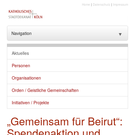
Home
|
Datenschutz
|
Impressum
Navigation
▼
??? NavText ???
Aktuelles
??? NavText ???
Personen
Stadtkirche
Organisationen
Kirche vor Ort
Orden / Geistliche Gemeinschaften
Seelsorge und gute Dienste
Initiativen / Projekte
Glaube
„Gemeinsam für Beirut“:
Kultur
Spendenaktion und