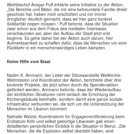
Weihbischof Ansgar Puff erklärte seine Initiative zu der Aktion:
„Die Berichte und Bilder, die mir eine befreundete Familie direkt
geschickt hat, haben mich erschüttert und mir immer
dringlicher deutlich gemacht, dass wir hier ganz konkret
Solidarität zeigen müssen.“ Puff betonte, dass die Situation
zwar schon aus dem Fokus des medialen Interesses
verschwunden sei, aber der Aufbau der Stadt jetzt erst
beginne. Es gehe daher bei der Aktion auch darum, hier
Aufmerksamkeit zu schaffen dafür, dass die Menschen um eine
Rückkehr in ein menschenwürdiges Leben kämpfen.
Keine Hilfe vom Staat
Nadim K. Ammann, der Leiter der Diözesanstelle Weltkirche-
Weltmission und Koordinator der Aktion, berichtete über drei
konkrete Projekte, die jetzt schon durch die Spendenaktion
gefördert werden. Ammann betonte, dass der Wiederaufbau
der kirchlichen Strukturen nicht einfach die Errichtung der
Kirchengebäude beinhalte, sondern damit eine ganze soziale
Infrastruktur verbunden sei, die sich um die Unterstützung der
Menschen im Libanon kümmert.
Nathalie Welzel, Koordinatorin für Engagementförderung beim
Erzbistum Köln und selbst gebürtige Libanesin gab einen
detaillierten persönlichen Einblick in die Situation in Beirut. „Die
Menschen, die die Explosion selbst überlebt haben, sind