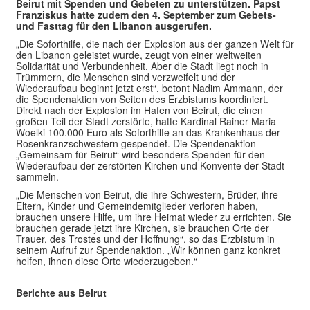
Beirut mit Spenden und Gebeten zu unterstützen. Papst
Franziskus hatte zudem den 4. September zum Gebets-
und Fasttag für den Libanon ausgerufen.
„Die Soforthilfe, die nach der Explosion aus der ganzen Welt für
den Libanon geleistet wurde, zeugt von einer weltweiten
Solidarität und Verbundenheit. Aber die Stadt liegt noch in
Trümmern, die Menschen sind verzweifelt und der
Wiederaufbau beginnt jetzt erst“, betont Nadim Ammann, der
die Spendenaktion von Seiten des Erzbistums koordiniert.
Direkt nach der Explosion im Hafen von Beirut, die einen
großen Teil der Stadt zerstörte, hatte Kardinal Rainer Maria
Woelki 100.000 Euro als Soforthilfe an das Krankenhaus der
Rosenkranzschwestern gespendet. Die Spendenaktion
„Gemeinsam für Beirut“ wird besonders Spenden für den
Wiederaufbau der zerstörten Kirchen und Konvente der Stadt
sammeln.
„Die Menschen von Beirut, die ihre Schwestern, Brüder, ihre
Eltern, Kinder und Gemeindemitglieder verloren haben,
brauchen unsere Hilfe, um ihre Heimat wieder zu errichten. Sie
brauchen gerade jetzt ihre Kirchen, sie brauchen Orte der
Trauer, des Trostes und der Hoffnung“, so das Erzbistum in
seinem Aufruf zur Spendenaktion. „Wir können ganz konkret
helfen, ihnen diese Orte wiederzugeben.“
Berichte aus Beirut