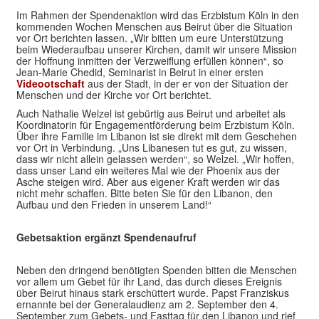
Im Rahmen der Spendenaktion wird das Erzbistum Köln in den
kommenden Wochen Menschen aus Beirut über die Situation
vor Ort berichten lassen. „Wir bitten um eure Unterstützung
beim Wiederaufbau unserer Kirchen, damit wir unsere Mission
der Hoffnung inmitten der Verzweiflung erfüllen können“, so
Jean-Marie Chedid, Seminarist in Beirut in einer ersten
Videootschaft
aus der Stadt, in der er von der Situation der
Menschen und der Kirche vor Ort berichtet.
Auch Nathalie Welzel ist gebürtig aus Beirut und arbeitet als
Koordinatorin für Engagementförderung beim Erzbistum Köln.
Über ihre Familie im Libanon ist sie direkt mit dem Geschehen
vor Ort in Verbindung. „Uns Libanesen tut es gut, zu wissen,
dass wir nicht allein gelassen werden“, so Welzel. „Wir hoffen,
dass unser Land ein weiteres Mal wie der Phoenix aus der
Asche steigen wird. Aber aus eigener Kraft werden wir das
nicht mehr schaffen. Bitte beten Sie für den Libanon, den
Aufbau und den Frieden in unserem Land!“
Gebetsaktion ergänzt Spendenaufruf
Neben den dringend benötigten Spenden bitten die Menschen
vor allem um Gebet für ihr Land, das durch dieses Ereignis
über Beirut hinaus stark erschüttert wurde. Papst Franziskus
ernannte bei der Generalaudienz am 2. September den 4.
September zum Gebets- und Fasttag für den Libanon und rief