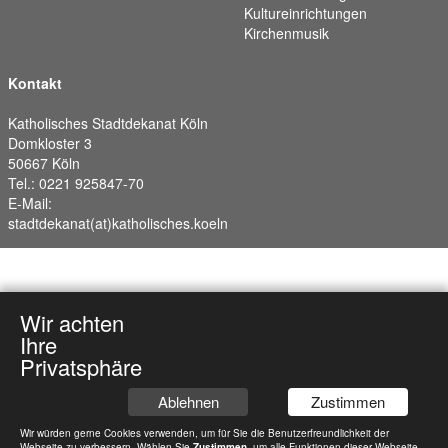
Kultureinrichtungen
Kirchenmusik
Kontakt
Katholisches Stadtdekanat Köln
Domkloster 3
50667 Köln
Tel.: 0221 925847-70
E-Mail:
stadtdekanat(at)katholisches.koeln
Wir achten
Ihre
Privatsphäre
Ablehnen
Zustimmen
Wir würden gerne Cookies verwenden, um für Sie die Benutzerfreundlichkeit der
Webseite zu verbessern. Wählen Sie
Zustimmen
, um alle Funktionen dieser Webseite