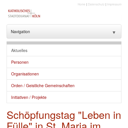
Home
|
Datenschutz
|
Impressum
Navigation
▼
??? NavText ???
Aktuelles
??? NavText ???
Personen
Stadtkirche
Organisationen
Kirche vor Ort
Orden / Geistliche Gemeinschaften
Seelsorge und gute Dienste
Initiativen / Projekte
Glaube
Schöpfungstag "Leben in
Kultur
Fülle" in St. Maria im