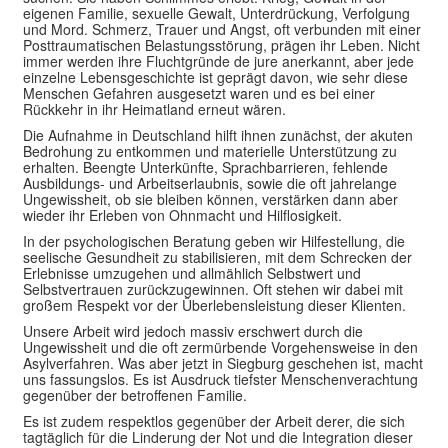
eigenen Familie, sexuelle Gewalt, Unterdrückung, Verfolgung
und Mord. Schmerz, Trauer und Angst, oft verbunden mit einer
Posttraumatischen Belastungsstörung, prägen ihr Leben. Nicht
immer werden ihre Fluchtgründe de jure anerkannt, aber jede
einzelne Lebensgeschichte ist geprägt davon, wie sehr diese
Menschen Gefahren ausgesetzt waren und es bei einer
Rückkehr in ihr Heimatland erneut wären.
Die Aufnahme in Deutschland hilft ihnen zunächst, der akuten
Bedrohung zu entkommen und materielle Unterstützung zu
erhalten. Beengte Unterkünfte, Sprachbarrieren, fehlende
Ausbildungs- und Arbeitserlaubnis, sowie die oft jahrelange
Ungewissheit, ob sie bleiben können, verstärken dann aber
wieder ihr Erleben von Ohnmacht und Hilflosigkeit.
In der psychologischen Beratung geben wir Hilfestellung, die
seelische Gesundheit zu stabilisieren, mit dem Schrecken der
Erlebnisse umzugehen und allmählich Selbstwert und
Selbstvertrauen zurückzugewinnen. Oft stehen wir dabei mit
großem Respekt vor der Überlebensleistung dieser Klienten.
Unsere Arbeit wird jedoch massiv erschwert durch die
Ungewissheit und die oft zermürbende Vorgehensweise in den
Asylverfahren. Was aber jetzt in Siegburg geschehen ist, macht
uns fassungslos. Es ist Ausdruck tiefster Menschenverachtung
gegenüber der betroffenen Familie.
Es ist zudem respektlos gegenüber der Arbeit derer, die sich
tagtäglich für die Linderung der Not und die Integration dieser