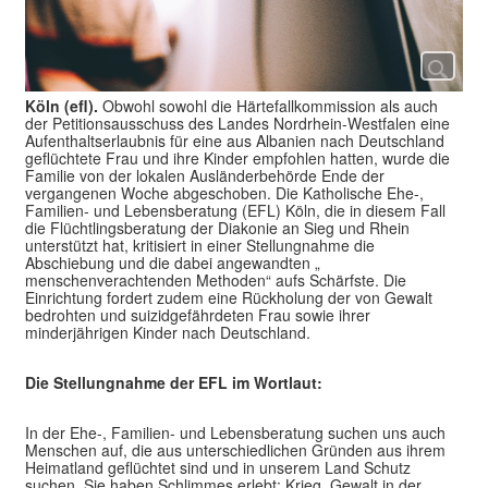
Köln (efl).
Obwohl sowohl die Härtefallkommission als auch
der Petitionsausschuss des Landes Nordrhein-Westfalen eine
Aufenthaltserlaubnis für eine aus Albanien nach Deutschland
geflüchtete Frau und ihre Kinder empfohlen hatten, wurde die
Familie von der lokalen Ausländerbehörde Ende der
vergangenen Woche abgeschoben. Die Katholische Ehe-,
Familien- und Lebensberatung (EFL) Köln, die in diesem Fall
die Flüchtlingsberatung der Diakonie an Sieg und Rhein
unterstützt hat, kritisiert in einer Stellungnahme die
Abschiebung und die dabei angewandten „
menschenverachtenden Methoden“ aufs Schärfste. Die
Einrichtung fordert zudem eine Rückholung der von Gewalt
bedrohten und suizidgefährdeten Frau sowie ihrer
minderjährigen Kinder nach Deutschland.
Die Stellungnahme der EFL im Wortlaut:
In der Ehe-, Familien- und Lebensberatung suchen uns auch
Menschen auf, die aus unterschiedlichen Gründen aus ihrem
Heimatland geflüchtet sind und in unserem Land Schutz
suchen. Sie haben Schlimmes erlebt: Krieg, Gewalt in der