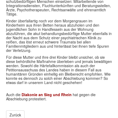
schutzbedürftigen Menschen einsetzen: Mitarbeitende von
Integrationsdiensten, Fluchtunterkünften und Beratungsstellen,
Ärzte, Psychotherapeuten, Rechtsanwälte und ehrenamtlich
Tätige.
Kinder überfallartig noch vor dem Morgengrauen im
Kinderheim aus ihren Betten heraus abzuholen und den
jugendlichen Sohn in Handfesseln aus der Wohnung
abzuführen, die akut behandlungsbedürftige Mutter ebenfalls in
der Nacht aus dem Schutz einer psychiatrischen Klinik zu
reißen, das löst erneut schwere Traumata bei allen
Familienmitgliedern aus und hinterlässt bei ihnen tiefe Spuren
der Verletzung.
Für diese Mutter und ihre drei Kinder bleibt unsicher, ob sie
diese behördliche Maßnahme überleben und jemals bewältigen
werden. Sowohl die Härtefallkommission als auch der
Petitionsausschuss des Landes haben in diesem Fall aus
humanitären Gründen einhellig ein Bleiberecht empfohlen. Wie
konnte es dennoch zu solch einer Abschiebung kommen? So
etwas darf in unserem Land nicht geschehen!
Auch die
Diakonie an Sieg und Rhein
hat gegen die
Abschiebung protestiert.
Zurück