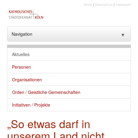
Home
|
Datenschutz
|
Impressum
Navigation
▼
??? NavText ???
Aktuelles
??? NavText ???
Personen
Stadtkirche
Organisationen
Kirche vor Ort
Orden / Geistliche Gemeinschaften
Seelsorge und gute Dienste
Initiativen / Projekte
Glaube
„So etwas darf in
Kultur
unserem Land nicht