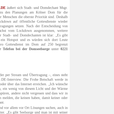
.DE
äußert sich Stadt- und Domdechant Msgr.
 zu den Planungen am Kölner Dom für die
er Menschen die oberste Priorität sind. Deshalb
ockdown auf öffentliche Gottesdienste wieder
rtragungen setzen. Nach der Entscheidung von
unächst vom Lockdown ausgenommen, weitere
r Stadt- und Domdechanten ist klar: „Es gibt
 ein Hotspot und es würden sich dort Leute
 pro Gottesdienst im Dom auf 250 begrenzt
r Telefon bei der Domseelsorge
unter
0221
oder per Stream und Übertragung –, eines steht
.DE-Interview. Die Frohe Botschaft werde in
der über das Internet erreichen. „Ich wünsche
rn, ein wenig von diesem Licht und der Wärme
üren, andere nicht vergessen und dass wir in
n melden, die keinen haben, damit keiner oder
ant.
und vor allem vor Ort Lösungen suchen, auch in
ter. „Es gibt Seelsorge und man ist mit seiner