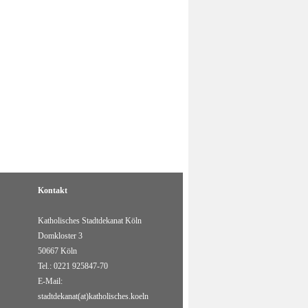
Kontakt
Katholisches Stadtdekanat Köln
Domkloster 3
50667 Köln
Tel.: 0221 925847-70
E-Mail:
stadtdekanat(at)katholisches.koeln