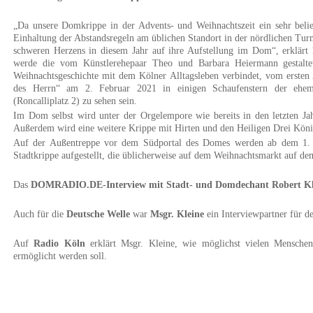
„Da unsere Domkrippe in der Advents- und Weihnachtszeit ein sehr belie
Einhaltung der Abstandsregeln am üblichen Standort in der nördlichen Turm
schweren Herzens in diesem Jahr auf ihre Aufstellung im Dom“, erklärt
werde die vom Künstlerehepaar Theo und Barbara Heiermann gestaltet
Weihnachtsgeschichte mit dem Kölner Alltagsleben verbindet, vom ersten
des Herrn“ am 2. Februar 2021 in einigen Schaufenstern der ehe
(Roncalliplatz 2) zu sehen sein.
Im Dom selbst wird unter der Orgelempore wie bereits in den letzten Jahr
Außerdem wird eine weitere Krippe mit Hirten und den Heiligen Drei König
Auf der Außentreppe vor dem Südportal des Domes werden ab dem 1. 
Stadtkrippe aufgestellt, die üblicherweise auf dem Weihnachtsmarkt auf dem
Das
DOMRADIO.DE-Interview mit Stadt- und Domdechant Robert Kl
Auch für die
Deutsche Welle
war
Msgr. Kleine
ein Interviewpartner für d
Auf
Radio Köln
erklärt Msgr. Kleine, wie möglichst vielen Mensche
ermöglicht werden soll.