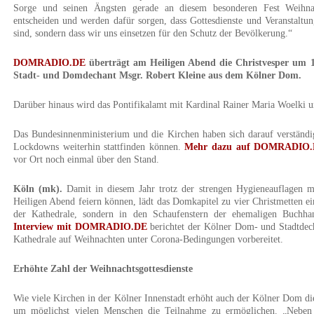
Sorge und seinen Ängsten gerade an diesem besonderen Fest Weihnach
entscheiden und werden dafür sorgen, dass Gottesdienste und Veranstaltun
sind, sondern dass wir uns einsetzen für den Schutz der Bevölkerung.“
DOMRADIO.DE
überträgt am Heiligen Abend die Christvesper um 
Stadt- und Domdechant Msgr. Robert Kleine aus dem Kölner Dom.
Darüber hinaus wird das Pontifikalamt mit Kardinal Rainer Maria Woelki u
Das Bundesinnenministerium und die Kirchen haben sich darauf verständigt
Lockdowns weiterhin stattfinden können.
Mehr dazu auf DOMRADIO.
vor Ort noch einmal über den Stand.
Köln (mk).
Damit in diesem Jahr trotz der strengen Hygieneauflagen 
Heiligen Abend feiern können, lädt das Domkapitel zu vier Christmetten e
der Kathedrale, sondern in den Schaufenstern der ehemaligen Buchha
Interview mit DOMRADIO.DE
berichtet der Kölner Dom- und Stadtdec
Kathedrale auf Weihnachten unter Corona-Bedingungen vorbereitet.
Erhöhte Zahl der Weihnachtsgottesdienste
Wie viele Kirchen in der Kölner Innenstadt erhöht auch der Kölner Dom di
um möglichst vielen Menschen die Teilnahme zu ermöglichen. „Neben 