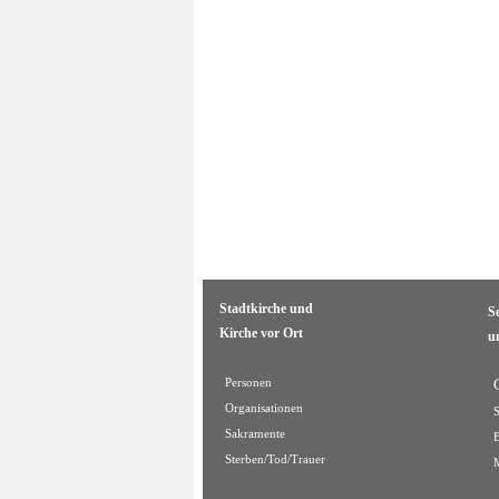
Stadtkirche und
S
Kirche vor Ort
u
Personen
Organisationen
Sakramente
Sterben/Tod/Trauer