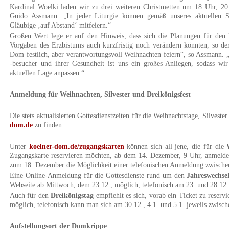
Kardinal Woelki laden wir zu drei weiteren Christmetten um 18 Uhr, 2
Guido Assmann. „In jeder Liturgie können gemäß unseres aktuellen S
Gläubige ‚auf Abstand‘ mitfeiern.“
Großen Wert lege er auf den Hinweis, dass sich die Planungen für de
Vorgaben des Erzbistums auch kurzfristig noch verändern könnten, so d
Dom festlich, aber verantwortungsvoll Weihnachten feiern“, so Assmann. 
-besucher und ihrer Gesundheit ist uns ein großes Anliegen, sodass wi
aktuellen Lage anpassen.“
Anmeldung für Weihnachten, Silvester und Dreikönigsfest
Die stets aktualisierten Gottesdienstzeiten für die Weihnachtstage, Silvest
dom.de
zu finden.
Unter
koelner-dom.de/zugangskarten
können sich all jene, die für die
Zugangskarte reservieren möchten, ab dem 14. Dezember, 9 Uhr, anmelde
zum 18. Dezember die Möglichkeit einer telefonischen Anmeldung zwische
Eine Online-Anmeldung für die Gottesdienste rund um den
Jahreswechse
Webseite ab Mittwoch, dem 23.12., möglich, telefonisch am 23. und 28.12.
Auch für den
Dreikönigstag
empfiehlt es sich, vorab ein Ticket zu reser
möglich, telefonisch kann man sich am 30.12., 4.1. und 5.1. jeweils zwis
Aufstellungsort der Domkrippe