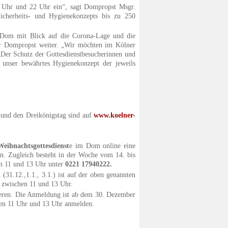
0 Uhr und 22 Uhr ein“, sagt Dompropst Msgr.
icherheits- und Hygienekonzepts bis zu 250
n Dom mit Blick auf die Corona-Lage und die
er Dompropst weiter. „Wir möchten im Kölner
„Der Schutz der Gottesdienstbesucherinnen und
r unser bewährtes Hygienekonzept der jeweils
er und den Dreikönigstag sind auf
www.koelner-
Weihnachtsgottesdienst
e im Dom online eine
n. Zugleich besteht in der Woche vom 14. bis
n 11 und 13 Uhr unter
0221 17940222.
l
(31.12.,1.1., 3.1.) ist auf der oben genannten
 zwischen 11 und 13 Uhr.
vieren. Die Anmeldung ist ab dem 30. Dezember
chen 11 Uhr und 13 Uhr anmelden.