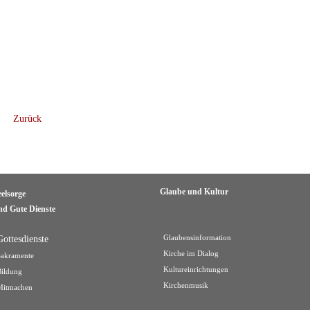
Zurück
Glaube und Kultur
eelsorge
nd Gute Dienste
Gottesdienste
Glaubensinformation
Kirche im Dialog
Sakramente
Kultureinrichtungen
Bildung
Kirchenmusik
Mitmachen