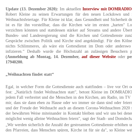
Update (13. Dezember 2020):
Im aktuellen
Interview mit DOMRADIO
Robert Kleine zu seinen Erwartungen für den neuen Lockdown und
Weihnachtsfeiertage. Für Kleine ist klar, dass Gesundheit und Sicherheit d
ist es für ihn vorstellbar, dass die Kirchen wie im ersten „harten“ L
verzichten könnten und stattdessen stärker auf Streams und andere Übe
Bundes- und Landesregierung sind die Kirchen und Gottesdienste z
Gespräche zwischen Politik und Kirche sind angekündigt. Für den Kölne
nichts Schlimmeres, als wäre ein Gottesdienst im Dom oder anderswo
infizieren.“ Deshalb wurde die Höchstzahl an zulässigen Besuchern
(Anmeldung ab Montag, 14. Dezember,
auf dieser Website
oder
pe
17940200.
„Weihnachten findet statt“
Egal, in welcher Form die Gottesdienste auch stattfinden – live vor Ort 
fest: „Natürlich findet Weihnachten statt“, betont Kleine im DOMRADIO
jedem Fall verbreitet und die Menschen in den Kirchen, am Radio, im TV o
mir, dass sie dann eben zu Hause oder wo immer sie dann sind oder feie
und der Freude der Weihnacht auch an diesem Corona-Weihnachten 2020 sp
der bewährten Weise miteinander in Kontakt bleiben und wir uns bei dene
möglichst wenig alleine Weihnachten feiern“, sagt der Stadt- und Domdech
„Wir werden sicherlich die Anzahl der gestreamten Gottesdienste erhöhen 
den Pfarreien, dass Menschen spüren, Kirche ist für sie da“, so Kleine wei