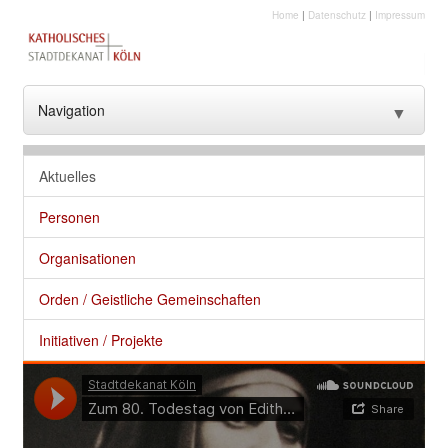
Home
|
Datenschutz
|
Impressum
Navigation
▼
??? NavText ???
Aktuelles
??? NavText ???
Personen
Stadtkirche
Organisationen
Kirche vor Ort
Orden / Geistliche Gemeinschaften
Seelsorge und gute Dienste
Initiativen / Projekte
Glaube
Kultur