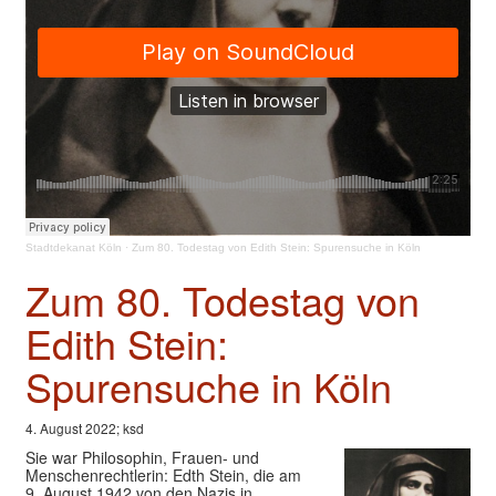
Valentinstage
Impressum
Stadtdekanat Köln
·
Zum 80. Todestag von Edith Stein: Spurensuche in Köln
Zum 80. Todestag von
Edith Stein:
Spurensuche in Köln
4. August 2022; ksd
Sie war Philosophin, Frauen- und
Menschenrechtlerin: Edth Stein, die am
9. August 1942 von den Nazis in