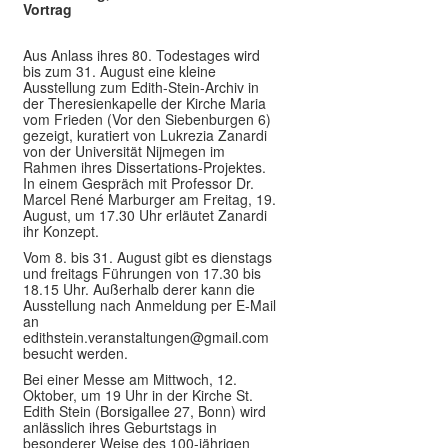
Vortrag
Aus Anlass ihres 80. Todestages wird
bis zum 31. August eine kleine
Ausstellung zum Edith-Stein-Archiv in
der Theresienkapelle der Kirche Maria
vom Frieden (Vor den Siebenburgen 6)
gezeigt, kuratiert von Lukrezia Zanardi
von der Universität Nijmegen im
Rahmen ihres Dissertations-Projektes.
In einem Gespräch mit Professor Dr.
Marcel René Marburger am Freitag, 19.
August, um 17.30 Uhr erläutet Zanardi
ihr Konzept.
Vom 8. bis 31. August gibt es dienstags
und freitags Führungen von 17.30 bis
18.15 Uhr. Außerhalb derer kann die
Ausstellung nach Anmeldung per E-Mail
an
edithstein.veranstaltungen@gmail.com
besucht werden.
Bei einer Messe am Mittwoch, 12.
Oktober, um 19 Uhr in der Kirche St.
Edith Stein (Borsigallee 27, Bonn) wird
anlässlich ihres Geburtstags in
besonderer Weise des 100-jährigen