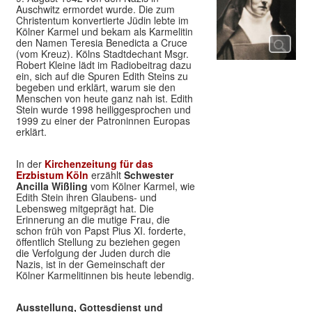
Auschwitz ermordet wurde. Die zum
Christentum konvertierte Jüdin lebte im
Kölner Karmel und bekam als Karmelitin
den Namen Teresia Benedicta a Cruce
(vom Kreuz). Kölns Stadtdechant Msgr.
Robert Kleine lädt im Radiobeitrag dazu
ein, sich auf die Spuren Edith Steins zu
begeben und erklärt, warum sie den
Menschen von heute ganz nah ist. Edith
Stein wurde 1998 heiliggesprochen und
1999 zu einer der Patroninnen Europas
erklärt.
In der
Kirchenzeitung für das
Erzbistum Köln
erzählt
Schwester
Ancilla Wißling
vom Kölner Karmel, wie
Edith Stein ihren Glaubens- und
Lebensweg mitgeprägt hat. Die
Erinnerung an die mutige Frau, die
schon früh von Papst Pius XI. forderte,
öffentlich Stellung zu beziehen gegen
die Verfolgung der Juden durch die
Nazis, ist in der Gemeinschaft der
Kölner Karmelitinnen bis heute lebendig.
Ausstellung, Gottesdienst und