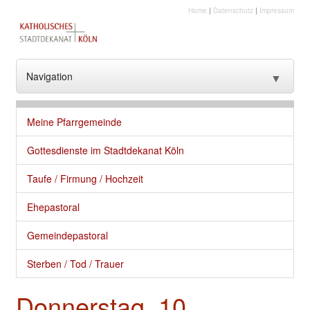
Home
|
Datenschutz
|
Impressum
Navigation
▼
??? NavText ???
Meine Pfarrgemeinde
??? NavText ???
Gottesdienste im Stadtdekanat Köln
Stadtkirche
Taufe / Firmung / Hochzeit
Kirche vor Ort
Ehepastoral
Seelsorge und gute Dienste
Gemeindepastoral
Glaube
Sterben / Tod / Trauer
Kultur
Donnerstag, 10.