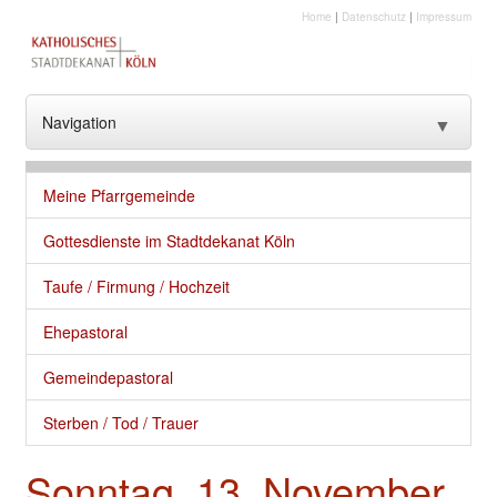
Home
|
Datenschutz
|
Impressum
Navigation
▼
??? NavText ???
Meine Pfarrgemeinde
??? NavText ???
Gottesdienste im Stadtdekanat Köln
Stadtkirche
Taufe / Firmung / Hochzeit
Kirche vor Ort
Ehepastoral
Seelsorge und gute Dienste
Gemeindepastoral
Glaube
Sterben / Tod / Trauer
Kultur
Sonntag, 13. November