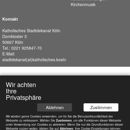
Kirchenmusik
Kontakt
Katholisches Stadtdekanat Köln
Domkloster 3
50667 Köln
Tel.: 0221 925847-70
E-Mail:
stadtdekanat(at)katholisches.koeln
Wir achten
Ihre
Privatsphäre
Ablehnen
Zustimmen
Wir würden gerne Cookies verwenden, um für Sie die Benutzerfreundlichkeit der
Webseite zu verbessern. Wählen Sie
Zustimmen
, um alle Funktionen dieser Webseite
unter Verwendung von Cookies zu aktivieren. Wenn Sie nur die Grundfunktionen dieser
Webseite nutzen wollen, klicken Sie auf
Ablehnen
. Ihre Cookie-Einstellungen können