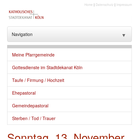
Home
|
Datenschutz
|
Impressum
Navigation
▼
??? NavText ???
Meine Pfarrgemeinde
??? NavText ???
Gottesdienste im Stadtdekanat Köln
Stadtkirche
Taufe / Firmung / Hochzeit
Kirche vor Ort
Ehepastoral
Seelsorge und gute Dienste
Gemeindepastoral
Glaube
Sterben / Tod / Trauer
Kultur
Sonntag, 13. November