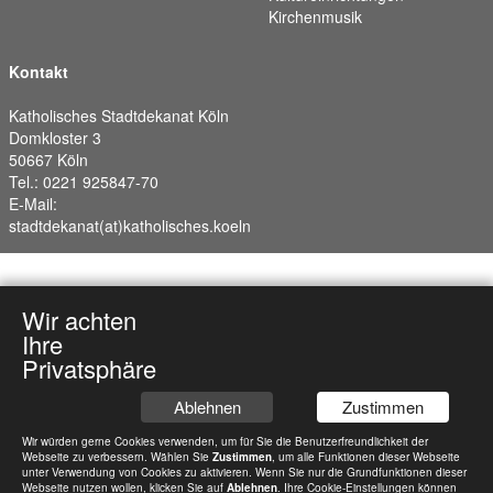
Kirchenmusik
Kontakt
Katholisches Stadtdekanat Köln
Domkloster 3
50667 Köln
Tel.: 0221 925847-70
E-Mail:
stadtdekanat(at)katholisches.koeln
Wir achten
Ihre
Privatsphäre
Ablehnen
Zustimmen
Wir würden gerne Cookies verwenden, um für Sie die Benutzerfreundlichkeit der
Webseite zu verbessern. Wählen Sie
Zustimmen
, um alle Funktionen dieser Webseite
unter Verwendung von Cookies zu aktivieren. Wenn Sie nur die Grundfunktionen dieser
Webseite nutzen wollen, klicken Sie auf
Ablehnen
. Ihre Cookie-Einstellungen können