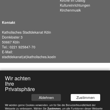
Kirche im Dialog
Kultureinrichtungen
Kirchenmusik
Kontakt
Katholisches Stadtdekanat Köln
Domkloster 3
50667 Köln
Tel.: 0221 925847-70
E-Mail:
stadtdekanat(at)katholisches.koeln
Wir achten
Ihre
Privatsphäre
Ablehnen
Zustimmen
Wir würden gerne Cookies verwenden, um für Sie die Benutzerfreundlichkeit der
Webseite zu verbessern. Wählen Sie
Zustimmen
, um alle Funktionen dieser Webseite