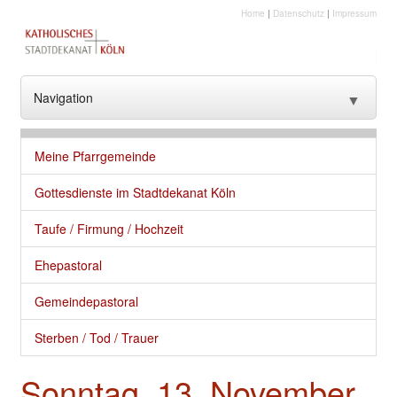
Home
|
Datenschutz
|
Impressum
Navigation
▼
??? NavText ???
Meine Pfarrgemeinde
??? NavText ???
Gottesdienste im Stadtdekanat Köln
Stadtkirche
Taufe / Firmung / Hochzeit
Kirche vor Ort
Ehepastoral
Seelsorge und gute Dienste
Gemeindepastoral
Glaube
Sterben / Tod / Trauer
Kultur
Sonntag, 13. November