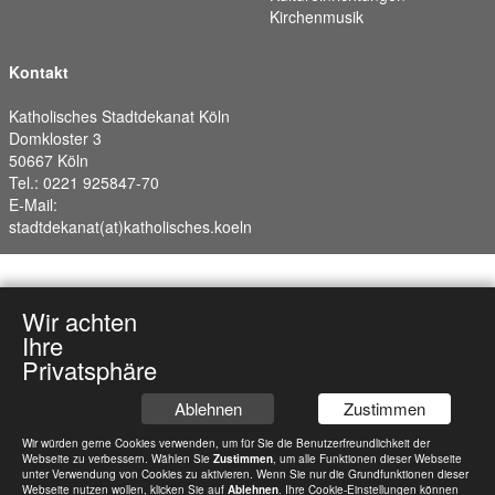
Kirchenmusik
Kontakt
Katholisches Stadtdekanat Köln
Domkloster 3
50667 Köln
Tel.: 0221 925847-70
E-Mail:
stadtdekanat(at)katholisches.koeln
Wir achten
Ihre
Privatsphäre
Ablehnen
Zustimmen
Wir würden gerne Cookies verwenden, um für Sie die Benutzerfreundlichkeit der
Webseite zu verbessern. Wählen Sie
Zustimmen
, um alle Funktionen dieser Webseite
unter Verwendung von Cookies zu aktivieren. Wenn Sie nur die Grundfunktionen dieser
Webseite nutzen wollen, klicken Sie auf
Ablehnen
. Ihre Cookie-Einstellungen können