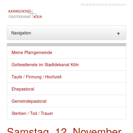
Home
|
Datenschutz
|
Impressum
Navigation
▼
??? NavText ???
Meine Pfarrgemeinde
??? NavText ???
Gottesdienste im Stadtdekanat Köln
Stadtkirche
Taufe / Firmung / Hochzeit
Kirche vor Ort
Ehepastoral
Seelsorge und gute Dienste
Gemeindepastoral
Glaube
Sterben / Tod / Trauer
Kultur
Samstag, 12. November