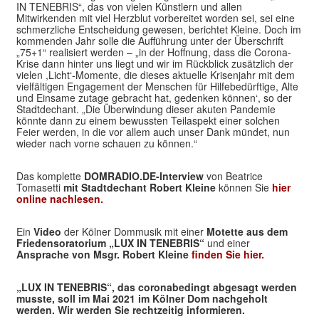
IN TENEBRIS“, das von vielen Künstlern und allen
Mitwirkenden mit viel Herzblut vorbereitet worden sei, sei eine
schmerzliche Entscheidung gewesen, berichtet Kleine. Doch im
kommenden Jahr solle die Aufführung unter der Überschrift
„75+1“ realisiert werden – „in der Hoffnung, dass die Corona-
Krise dann hinter uns liegt und wir im Rückblick zusätzlich der
vielen ,Licht‘-Momente, die dieses aktuelle Krisenjahr mit dem
vielfältigen Engagement der Menschen für Hilfebedürftige, Alte
und Einsame zutage gebracht hat, gedenken können‘, so der
Stadtdechant. „Die Überwindung dieser akuten Pandemie
könnte dann zu einem bewussten Teilaspekt einer solchen
Feier werden, in die vor allem auch unser Dank mündet, nun
wieder nach vorne schauen zu können.“
Das komplette
DOMRADIO.DE-Interview
von Beatrice
Tomasetti
mit Stadtdechant Robert Kleine
können Sie
hier
online nachlesen.
Ein
Video
der Kölner Dommusik mit einer
Motette aus dem
Friedensoratorium „LUX IN TENEBRIS“
und einer
Ansprache von Msgr. Robert Kleine
finden Sie hier.
„LUX IN TENEBRIS“, das coronabedingt abgesagt werden
musste, soll im Mai 2021 im Kölner Dom nachgeholt
werden. Wir werden Sie rechtzeitig informieren.