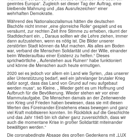
geeintes Europa“. Zugleich sei dieser Tag der Auftrag, eine
bleibende Mahnung und „das Ausrufezeichen“ einer
wehrhaften Demokratie.
Während des Nationalsozialismus hätten die deutschen
Bischöfe nicht immer „eine glorreiche Rolle“ gespielt und es
versäumt, zur rechten Zeit ihre Stimme zu erheben, räumt der
Stadtdechant ein. „ Daraus sollten wir die Lehre ziehen, immer
dann aufzustehen, wenn es nötig ist. Die Bilder unserer
zerstörten Stadt können da Mut machen. Als alles am Boden
war, verband die Menschen Solidarität und der Wille, einander
beim Wiederaufbau einer Existenz zu helfen.“ Dieses
sprichwörtliche „ Auferstehen aus Ruinen“ habe funktioniert
und könne die Menschen auch heute ermutigen.
2020 sei es jedoch vor allem ein Land wie Syrien, „das unserer
aller Unterstützung bedarf, weil ein jahrelanger brutaler Krieg
dafür sorgt, dass das Land von Grund auf neu aufgebaut
werden muss“, so Kleine. „ Wieder geht es um Hoffnung und
Aufbruch für die Bevölkerung. Wieder stehen wir vor einer
Mammutaufgabe. Die Menschen damals an der Zeitenwende
von Krieg und Frieden haben bewiesen, dass sie mit diesen
Werten des Füreinander-Einstehens etwas bewegen und ganz
viel Kraft mobilisieren konnten. Im Rückblick auf die Geschichte
und das Jahr 1945 bin ich daher ganz zuversichtlich, dass wir
auch die momentane Krise in großer Solidarität miteinander
bewältigen werden.“
Die coronabedingte Absage des großen Gedenkens mit „LUX