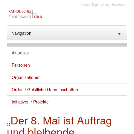
Home
|
Datenschutz
|
Impressum
Navigation
▼
??? NavText ???
Aktuelles
??? NavText ???
Personen
Stadtkirche
Organisationen
Kirche vor Ort
Orden / Geistliche Gemeinschaften
Seelsorge und gute Dienste
Initiativen / Projekte
Glaube
„Der 8. Mai ist Auftrag
Kultur
und bleibende