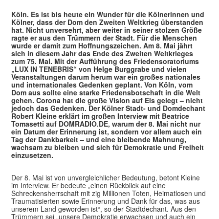
Köln.
Es ist bis heute ein Wunder für die Kölnerinnen und
Kölner, dass der Dom den Zweiten Weltkrieg überstanden
hat. Nicht unversehrt, aber weiter in seiner stolzen Größe
ragte er aus den Trümmern der Stadt. Für die Menschen
wurde er damit zum Hoffnungszeichen. Am 8. Mai jährt
sich in diesem Jahr das Ende des Zweiten Weltkrieges
zum 75. Mal. Mit der Aufführung des Friedensoratoriums
„LUX IN TENEBRIS“ von Helge Burggrabe und vielen
Veranstaltungen darum herum war ein großes nationales
und internationales Gedenken geplant. Von Köln, vom
Dom aus sollte eine starke Friedensbotschaft in die Welt
gehen. Corona hat die große Vision auf Eis gelegt – nicht
jedoch das Gedenken. Der Kölner Stadt- und Domdechant
Robert Kleine erklärt im großen Interview mit Beatrice
Tomasetti auf DOMRADIO.DE, warum der 8. Mai nicht nur
ein Datum der Erinnerung ist, sondern vor allem auch ein
Tag der Dankbarkeit – und eine bleibende Mahnung,
wachsam zu bleiben und sich für Demokratie und Freiheit
einzusetzen.
Der 8. Mai ist von unvergleichlicher Bedeutung, betont Kleine
im Interview. Er bedeute „einen Rückblick auf eine
Schreckensherrschaft mit zig Millionen Toten, Heimatlosen und
Traumatisierten sowie Erinnerung und Dank für das, was aus
unserem Land geworden ist“, so der Stadtdechant. Aus den
Trümmern sei „unsere Demokratie erwachsen und auch ein